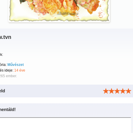
.tvn
k:
ória:
Művészet
tés ideje:
14 éve
265 ember.
eld
entáld!