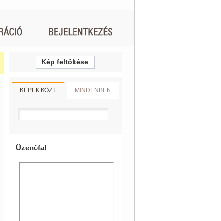
Kép feltöltése
KÉPEK KÖZT
MINDENBEN
Üzenőfal