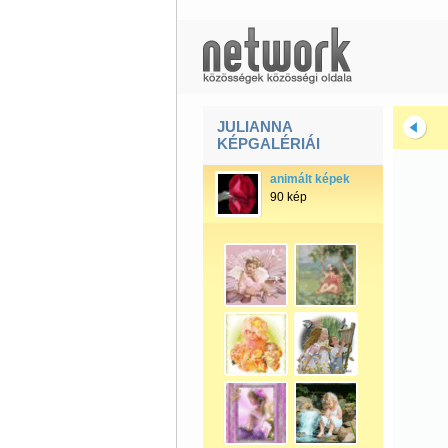
JULIANNA
KÉPGALÉRIÁI
animált képek
90 kép