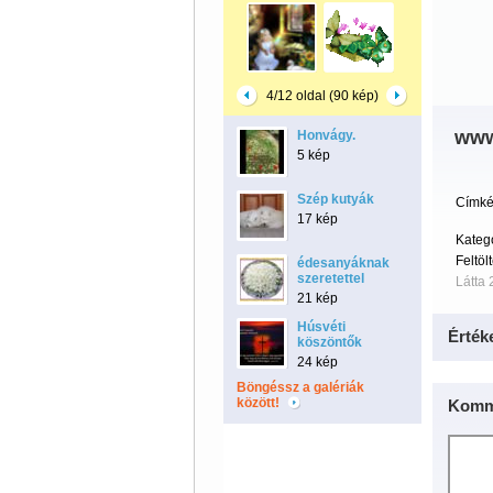
4/12 oldal (90 kép)
www
Honvágy.
5 kép
Szép kutyák
Címké
17 kép
Kateg
Feltöl
édesanyáknak
szeretettel
Látta 
21 kép
Húsvéti
Érték
köszöntők
24 kép
Böngéssz a galériák
között!
Komm