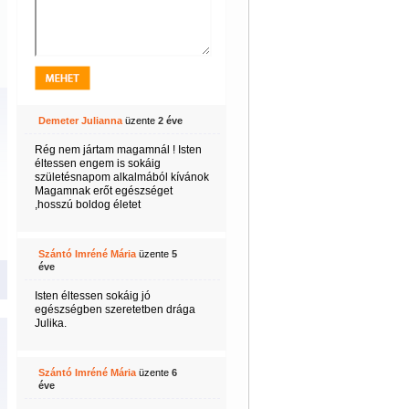
Demeter Julianna
üzente
2 éve
Rég nem jártam magamnál ! Isten
éltessen engem is sokáig
születésnapom alkalmából kívánok
Magamnak erőt egészséget
,hosszú boldog életet
Szántó Imréné Mária
üzente
5
éve
Isten éltessen sokáig jó
egészségben szeretetben drága
Julika.
Szántó Imréné Mária
üzente
6
éve