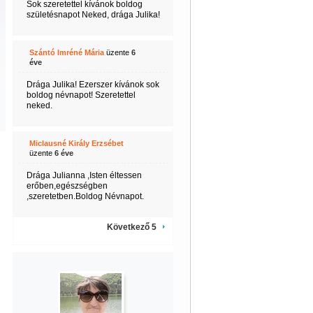
Sok szeretettel kívánok boldog
születésnapot Neked, drága Julika!
Szántó Imréné Mária
üzente
6
éve
Drága Julika! Ezerszer kívánok sok
boldog névnapot! Szeretettel
neked.
Miclausné Király Erzsébet
üzente
6 éve
Drága Julianna ,Isten éltessen
erőben,egészségben
,szeretetben.Boldog Névnapot.
Következő 5