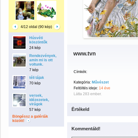
4/12 oldal (90 kép)
Húsvéti
köszöntők
24 kép
www.tvn
Rendezvények,
amin mi is ott
voltunk.
7 kép
Címkék:
téli tájak
Kategória:
Művészet
70 kép
Feltöltés ideje:
14 éve
Látta 283 ember.
versek,
idézezetek,
virágok
Értékeld
57 kép
Böngéssz a galériák
között!
Kommentáld!