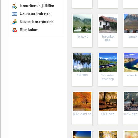
Ismerősnek jelölöm
Üzenetet írok neki
Közös ismerőseink
Blokkolom
Torockó
Torockói
Torock
ház
128309
canada-
www.tv
train-trip
002_oszi_taj
003_osz
026_osz_