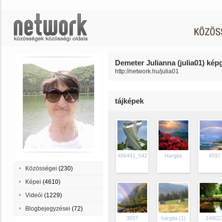
Demeter Julianna (julia01) képg
http://network.hu/julia01
tájképek
486441_542569979120040_1519878779_n
Hargita
4597
Közösségei
(230)
Képei
(4610)
Videói
(1229)
Blogbejegyzései
(72)
3037
hargita (1)
14602