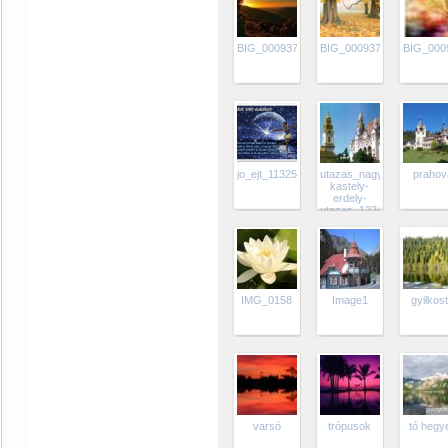
BIG_0009374597
BIG_0009374590
BIG_000
jo_ejt_1132575_3531_n
utazas_nagyvarad-
prahov
kastely-
erdely-
utazas_1234782814
IMG_0158
Image1
gyilkos
varsó
trópusok
tó hegy