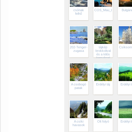
csónak
COS_Mau_tajkep
Bulgári
felhő
202-Tenger-
tájkép
Csíksom
zugasa
brokkolival
és a kilós
kenyérrel
A csobogó
Erdélyi táj
Erdélyi t
patak
A csíki
Olt folyó
Erdélyi t
havasok