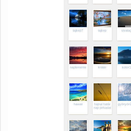
tajkep7
tajkep
sivata
naplemente
kráter
kotor
hawaii
hajnal határ
gyönyörű 
nap pirkadat