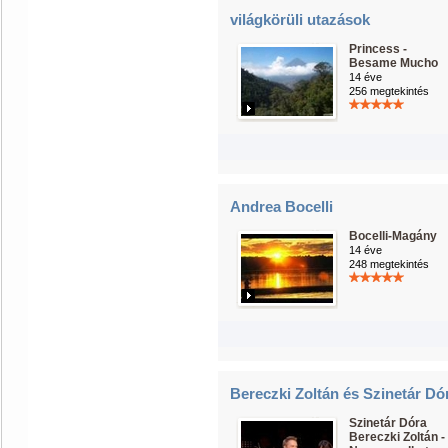
világkörüli utazások
Princess -
Besame Mucho
14 éve
256 megtekintés
Andrea Bocelli
Bocelli-Magány
14 éve
248 megtekintés
Bereczki Zoltán és Szinetár Dó
Szinetár Dóra
Bereczki Zoltán -