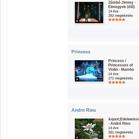
Zámbó Jimmy -
Elmegyek (élő)
14 éve
292 megtekintés
Princess
Princess /
Princesses of
Violin - Mambo
14 éve
272 megtekintés
Andre Rieu
&quot;Edelweiss
- André Rieu
14 éve
281 megtekintés