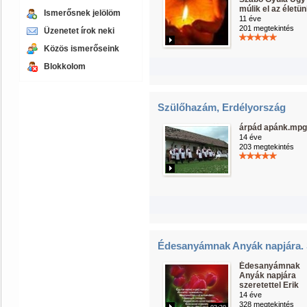
múlik el az életü
Ismerősnek jelölöm
11 éve
201 megtekintés
Üzenetet írok neki
Közös ismerőseink
Blokkolom
Szülőhazám, Erdélyország
árpád apánk.mpg
14 éve
203 megtekintés
Édesanyámnak Anyák napjára. S
Édesanyámnak
Anyák napjára
szeretettel Erik
14 éve
328 megtekintés