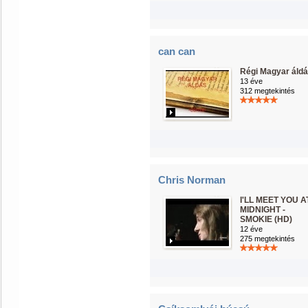
can can
Régi Magyar áld
13 éve
312 megtekintés
Chris Norman
I'LL MEET YOU A
MIDNIGHT -
SMOKIE (HD)
12 éve
275 megtekintés