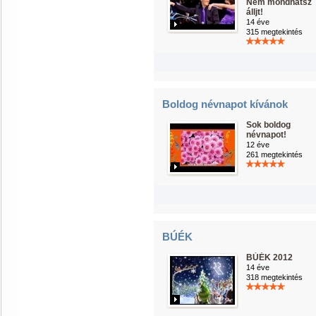
Nem mondhatsz
álljt!
14 éve
315 megtekintés
Boldog névnapot kívánok
Sok boldog
névnapot!
12 éve
261 megtekintés
BÚÉK
BÚÉK 2012
14 éve
318 megtekintés