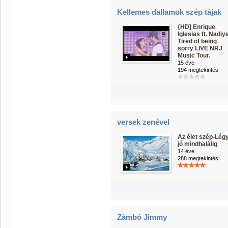
Kellemes dallamok szép tájak
{HD] Enrique
Iglesias ft. Nadiya
Tired of being
sorry LIVE NRJ
Music Tour.
15 éve
194 megtekintés
versek zenével
Az élet szép-Lég
jó mindhalálig
14 éve
288 megtekintés
Zámbó Jimmy