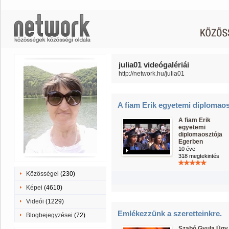
julia01 videógalériái
http://network.hu/julia01
A fiam Erik egyetemi diplomaos
A fiam Erik
egyetemi
diplomaosztója
Egerben
10 éve
318 megtekintés
Közösségei
(230)
Képei
(4610)
Videói
(1229)
Emlékezzünk a szeretteinkre.
Blogbejegyzései
(72)
Szabó Gyula Úgy