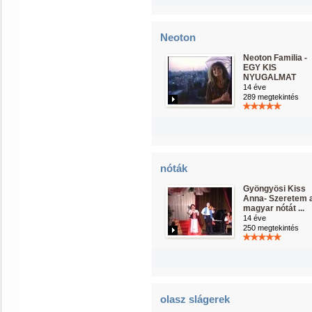
Neoton
Neoton Familia -
EGY KIS
NYUGALMAT
14 éve
289 megtekintés
nóták
Gyöngyösi Kiss
Anna- Szeretem 
magyar nótát ...
14 éve
250 megtekintés
olasz slágerek