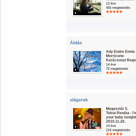
13 éve
455 megtekintés
Áldás
Ady Endre Ennio
Morricone-
Karácsonyi Rege
14 éve
75 megtekintés
slágerek
Megasztár 5.
Tolvai Renáta - I'
your baby tonight
2010.11.26.
14 éve
216 megtekintés