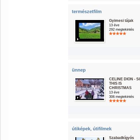
természetfilm
Gyimesi tájak
13 éve
292 megtekintés
ünnep
CELINE DION - S
THIS IS
CHRISTMAS
13 éve
306 megtekintés
útiképek, útifilmek
Szabadkígyós