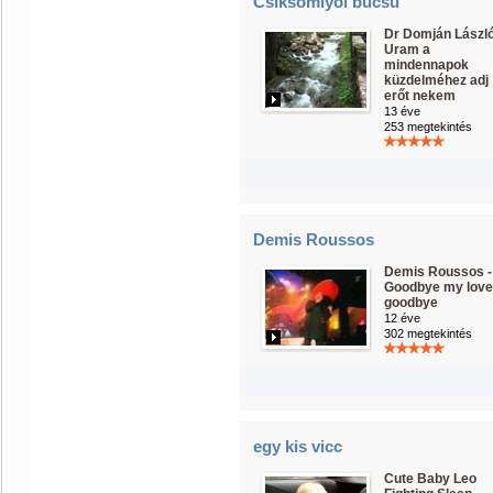
Csíksomlyói búcsú
Dr Domján Lászl
Uram a
mindennapok
küzdelméhez adj
erőt nekem
13 éve
253 megtekintés
Demis Roussos
Demis Roussos -
Goodbye my love
goodbye
12 éve
302 megtekintés
egy kis vicc
Cute Baby Leo