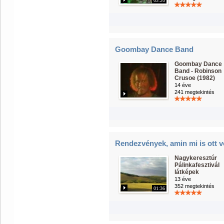
03:20
Goombay Dance Band
Goombay Dance
Band - Robinson
Crusoe (1982)
14 éve
241 megtekintés
Rendezvények, amin mi is ott v
Nagykeresztúr
Pálinkafesztivál
látképek
13 éve
352 megtekintés
01:36