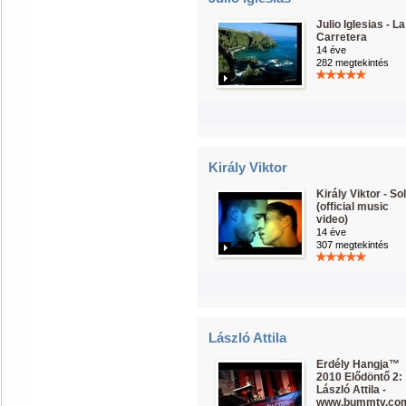
Julio Iglesias - La
Carretera
14 éve
282 megtekintés
Király Viktor
Király Viktor - So
(official music
video)
14 éve
307 megtekintés
László Attila
Erdély Hangja™
2010 Elődöntő 2:
László Attila -
www.bummtv.co