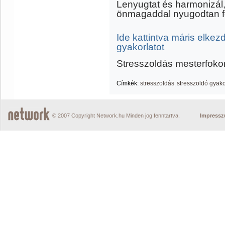
Lenyugtat és harmonizál
önmagaddal nyugodtan f
Ide kattintva máris elkez
gyakorlatot
Stresszoldás mesterfokon 
Címkék:
stresszoldás
stresszoldó gyako
© 2007 Copyright Network.hu Minden jog fenntartva.
Impress