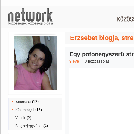
Erzsebet blogja, str
Egy pofonegyszerű str
9 éve
|
0 hozzászólás
Ismerősei
(12)
Közösségei
(18)
Videói
(2)
Blogbejegyzései
(4)