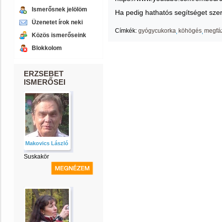
Ismerősnek jelölöm
Ha pedig hathatós segítséget szere
Üzenetet írok neki
Címkék:
gyógycukorka
köhögés
megfá
Közös ismerőseink
Blokkolom
ERZSEBET
ISMERŐSEI
Makovics László
Suskakör