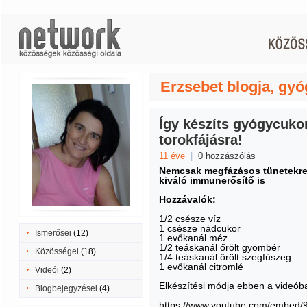
Erzsebet blogja, gy
Így készíts gyógycuko
torokfájásra!
11 éve
|
0 hozzászólás
Nemcsak megfázásos tünetekre
kiváló immunerősítő is
Hozzávalók:
1/2 csésze víz
1 csésze nádcukor
Ismerősei
(12)
1 evőkanál méz
1/2 teáskanál őrölt gyömbér
Közösségei
(18)
1/4 teáskanál őrölt szegfűszeg
1 evőkanál citromlé
Videói
(2)
Elkészítési módja ebben a videóba
Blogbejegyzései
(4)
https://www.youtube.com/embed/