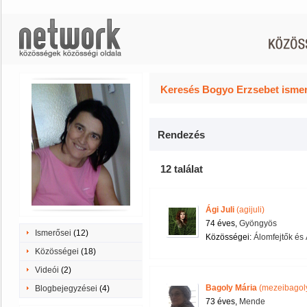
Keresés Bogyo Erzsebet ismer
Rendezés
12 találat
Ági Juli
(agijuli)
74 éves,
Gyöngyös
Ismerősei
(12)
Közösségei:
Álomfejtők és
Közösségei
(18)
Videói
(2)
Bagoly Mária
(mezeibagol
Blogbejegyzései
(4)
73 éves,
Mende