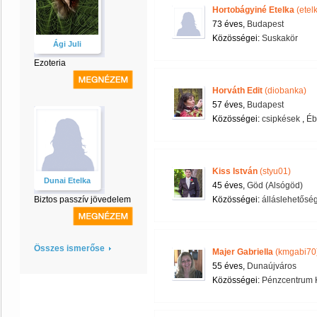
Hortobágyiné Etelka
(etel
73 éves,
Budapest
Közösségei:
Suskakör
Ági Juli
Ezoteria
Horváth Edit
(diobanka)
57 éves,
Budapest
Közösségei:
csipkések
,
Éb
Kiss István
(styu01)
Dunai Etelka
45 éves,
Göd (Alsógöd)
Biztos passzív jövedelem
Közösségei:
álláslehetősé
Összes ismerőse
Majer Gabriella
(kmgabi70
55 éves,
Dunaújváros
Közösségei:
Pénzcentrum 