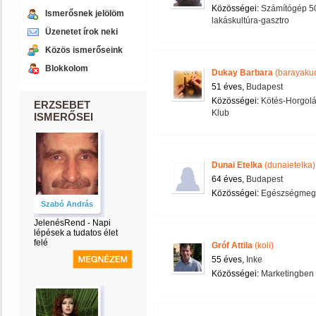
Közösségei:
Számítógép 50
Ismerősnek jelölöm
lakáskultúra-gasztro
Üzenetet írok neki
Közös ismerőseink
Blokkolom
Dukay Barbara
(barayaku
51 éves,
Budapest
Közösségei:
Kötés-Horgol
ERZSEBET
Klub
ISMERŐSEI
Dunai Etelka
(dunaietelka)
64 éves,
Budapest
Közösségei:
Egészségmeg
Szabó András
JelenésRend - Napi
lépések a tudatos élet
felé
Gróf Attila
(koli)
55 éves,
Inke
Közösségei:
Marketingben 