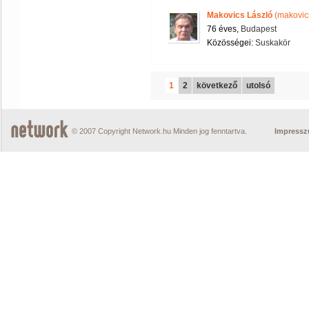
Makovics László
(makovics
76 éves,
Budapest
Közösségei:
Suskakör
1
2
következő
utolsó
© 2007 Copyright Network.hu Minden jog fenntartva.
Impress