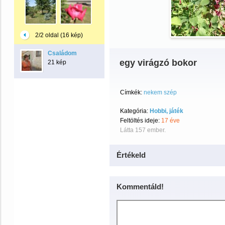
2/2 oldal (16 kép)
Családom
egy virágzó bokor
21 kép
Címkék:
nekem szép
Kategória:
Hobbi, játék
Feltöltés ideje:
17 éve
Látta 157 ember.
Értékeld
Kommentáld!