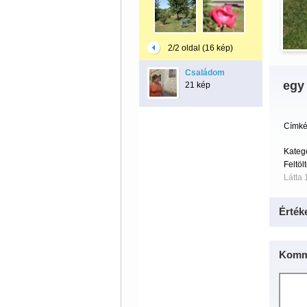
2/2 oldal (16 kép)
Családom
egy
21 kép
Címké
Kateg
Feltöl
Látta 
Érték
Komm