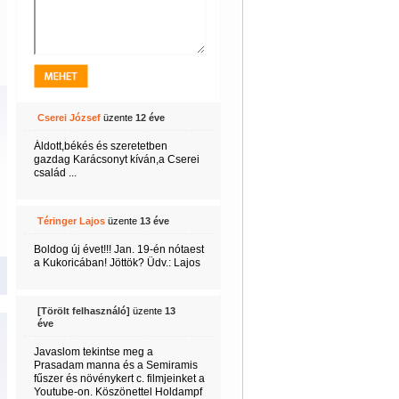
Cserei József
üzente
12 éve
Áldott,békés és szeretetben
gazdag Karácsonyt kíván,a Cserei
család ...
Téringer Lajos
üzente
13 éve
Boldog új évet!!! Jan. 19-én nótaest
a Kukoricában! Jöttök? Üdv.: Lajos
[Törölt felhasználó]
üzente
13
éve
Javaslom tekintse meg a
Prasadam manna és a Semiramis
fűszer és növénykert c. filmjeinket a
Youtube-on. Köszönettel Holdampf