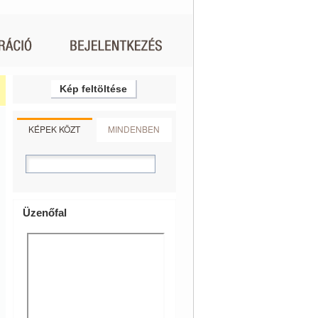
Kép feltöltése
KÉPEK KÖZT
MINDENBEN
Üzenőfal