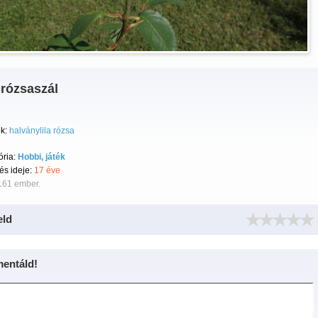
 rózsaszál
k:
halványlila rózsa
ória:
Hobbi, játék
tés ideje:
17 éve
161 ember.
eld
entáld!