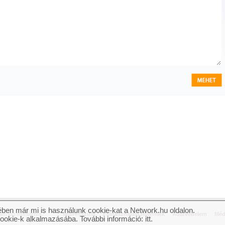
ben már mi is használunk cookie-kat a Network.hu oldalon.
n jog fenntartva.
Impresszum
Felhasználási feltételek
Adatvédelem
Méd
cookie-k alkalmazásába. További információ:
itt
.