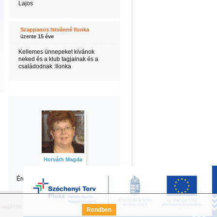
Lajos
Szappanos Istvánné Ilonka
üzente
15 éve
Kellemes ünnepeket kívánok
neked és a klub tagjainak és a
családodnak :Ilonka
Horváth Magda
Érdekel Magda
többi tartalma is?
iaajánlat
Széchenyi Terv Pályázat
FAQ
Rendben