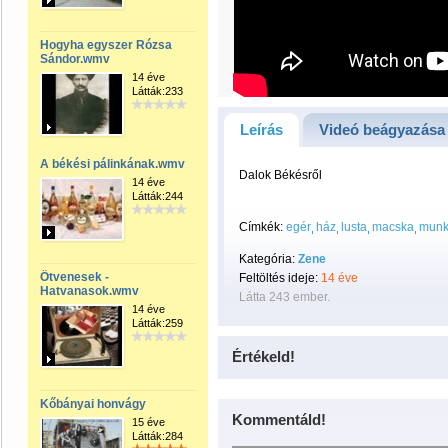
Hogyha egyszer Rózsa
Sándor.wmv
14 éve
Látták:233
Leírás
Videó beágyazása
A békési pálinkának.wmv
Dalok Békésről
14 éve
Látták:244
Címkék:
egér
ház
lusta
macska
mun
Kategória:
Zene
Ötvenesek -
Feltöltés ideje:
14 éve
Hatvanasok.wmv
Látta 243 ember.
14 éve
Látták:259
Értékeld!
Kőbányai honvágy
Kommentáld!
15 éve
Látták:284