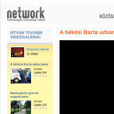
A békési Barta udva
ISTVÁN TOVÁBBI
VIDEÓGALÉRIÁI
Hagyma videok
11 videó
A békési Barta udvar.wmv
14 éve
Látták:244
Madzagfalvi gyerek
vagyok.wmv
14 éve
Látták:233