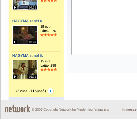
04:31
HAGYMA zenél 4.
15 éve
Látták:276
02:49
HAGYMA zenél 5.
15 éve
Látták:298
02:31
1/2 oldal (11 videó)
© 2007 Copyright Network.hu Minden jog fenntartva.
Impress