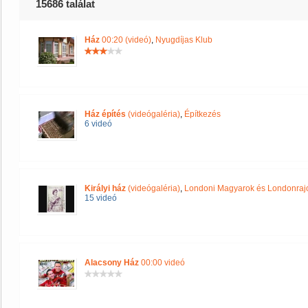
15686 találat
Ház
00:20 (videó)
,
Nyugdíjas Klub
Ház építés
(videógaléria)
,
Építkezés
6 videó
Királyi ház
(videógaléria)
,
Londoni Magyarok és Londonraj
15 videó
Alacsony Ház
00:00 videó