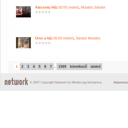
Alacsony Ház
00:00 (videó)
,
Mulatós Sándor
Üres a ház
00:00 (videó)
,
Sándor Mulatós
1
2
3
4
5
6
7
...
1569
következő
utolsó
© 2007 Copyright Network.hu Minden jog fenntartva.
Impress