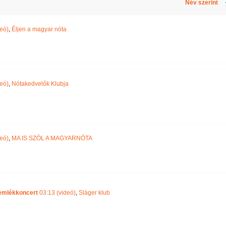
Név szerint
eó)
,
Éljen a magyar nóta
eó)
,
Nótakedvelők Klubja
eó)
,
MA IS SZÓL A MAGYARNÓTA
 emlékkoncert
03:13 (videó)
,
Sláger klub