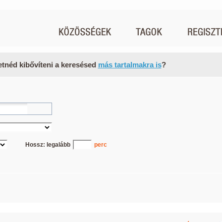
etnéd kibővíteni a keresésed
más tartalmakra is
?
Hossz: legalább
perc