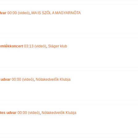
dvar
00:00 (videó)
,
MA IS SZÓL A MAGYARNÓTA
 emlékkoncert
03:13 (videó)
,
Sláger klub
 udvar
00:00 (videó)
,
Nótakedvelők Klubja
etes udvar
00:00 (videó)
,
Nótakedvelők Klubja