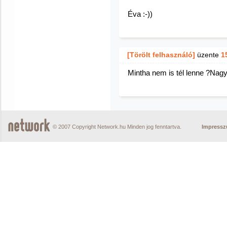
Éva :-))
[Törölt felhasználó]
üzente
1
Mintha nem is tél lenne ?Nag
© 2007 Copyright Network.hu Minden jog fenntartva.
Impress