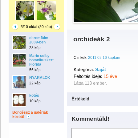
5/10 oldal (80 kép)
orchideák 2
citromfáim
2009-ben
28 kép
Marie selby
Címkék:
2011 02 16 kaptam
botanikuskert
Florida
Kategória:
Saját
56 kép
Feltöltés ideje:
15 éve
NYARALOK
Látta 113 ember.
22 kép
kötés
Értékeld
10 kép
Böngéssz a galériák
között!
Kommentáld!