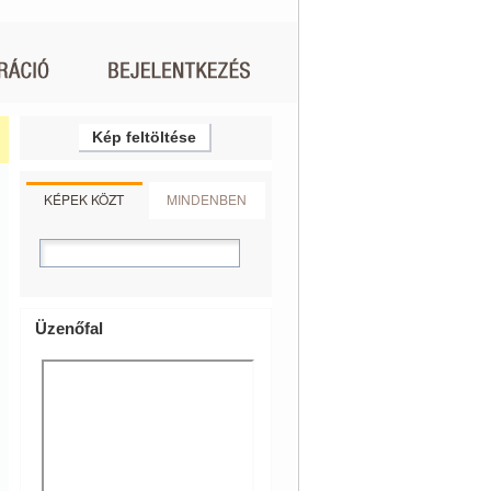
Kép feltöltése
KÉPEK KÖZT
MINDENBEN
Üzenőfal