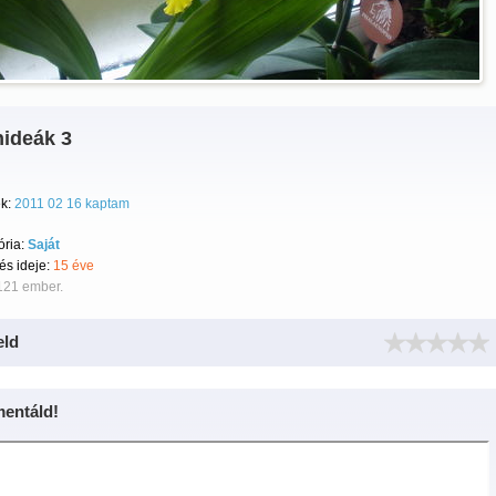
hideák 3
k:
2011 02 16 kaptam
ória:
Saját
tés ideje:
15 éve
121 ember.
eld
entáld!