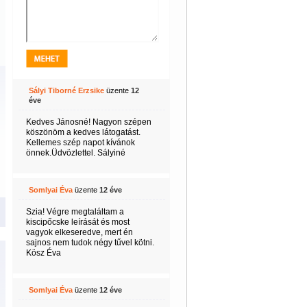
Sályi Tiborné Erzsike
üzente
12
éve
Kedves Jánosné! Nagyon szépen
köszönöm a kedves látogatást.
Kellemes szép napot kívánok
önnek.Üdvözlettel. Sályiné
Somlyai Éva
üzente
12 éve
Szia! Végre megtaláltam a
kiscipőcske leírását és most
vagyok elkeseredve, mert én
sajnos nem tudok négy tűvel kötni.
Kösz Éva
Somlyai Éva
üzente
12 éve