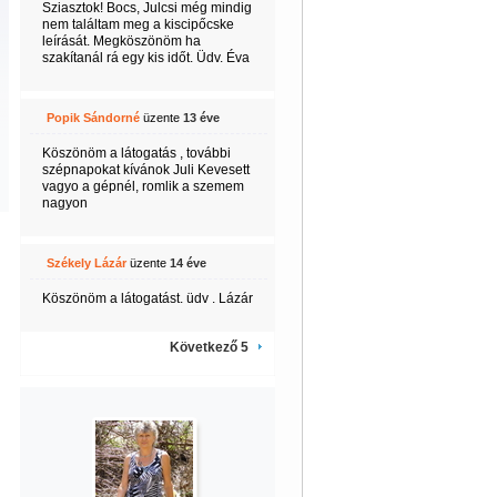
Sziasztok! Bocs, Julcsi még mindig
nem találtam meg a kiscipőcske
leírását. Megköszönöm ha
szakítanál rá egy kis időt. Üdv. Éva
Popik Sándorné
üzente
13 éve
Köszönöm a látogatás , további
szépnapokat kívánok Juli Kevesett
vagyo a gépnél, romlik a szemem
nagyon
Székely Lázár
üzente
14 éve
Köszönöm a látogatást. üdv . Lázár
Következő 5