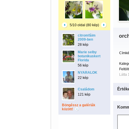
5/10 oldal (80 kép)
orc
citromfáim
2009-ben
28 kép
Marie selby
Címké
botanikuskert
Florida
Kateg
56 kép
Feltöl
NYARALOK
Látta 
22 kép
Érték
Családom
121 kép
Böngéssz a galériák
Komm
között!