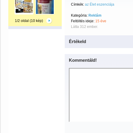
Címkék:
az Élet eszenciája
Kategória:
Reklám
1/2 oldal (10 kép)
Feltöltés ideje:
15 éve
Látta 312 ember.
Értékeld
Kommentáld!