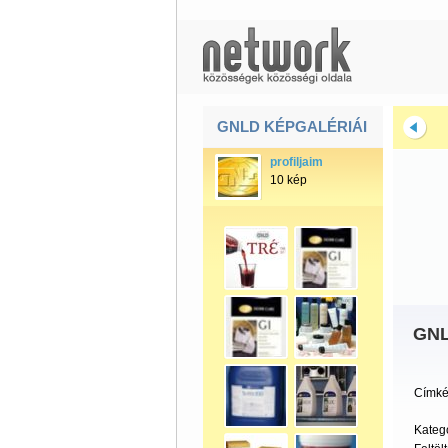
GNLD KÉPGALÉRIÁI
profiljaim
10 kép
GNLD
Címké
Kateg