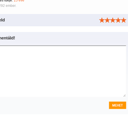
tés ideje:
15 éve
292 ember.
eld
entáld!