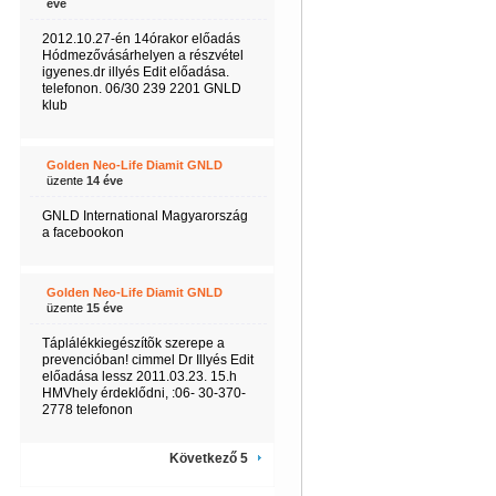
éve
2012.10.27-én 14órakor előadás
Hódmezővásárhelyen a részvétel
igyenes.dr illyés Edit előadása.
telefonon. 06/30 239 2201 GNLD
klub
Golden Neo-Life Diamit GNLD
üzente
14 éve
GNLD International Magyarország
a facebookon
Golden Neo-Life Diamit GNLD
üzente
15 éve
Táplálékkiegészítõk szerepe a
prevencióban! cimmel Dr Illyés Edit
előadása lessz 2011.03.23. 15.h
HMVhely érdeklődni, :06- 30-370-
2778 telefonon
Következő 5