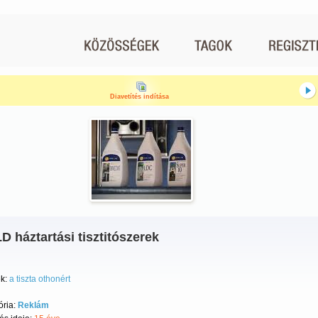
Diavetítés indítása
 háztartási tisztitószerek
k:
a tiszta othonért
ória:
Reklám