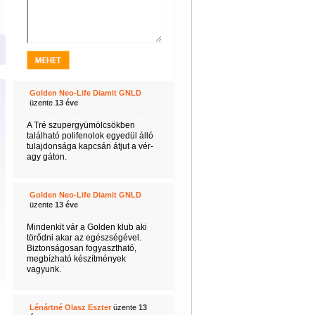
Golden Neo-Life Diamit GNLD
üzente
13 éve
A Tré szupergyümölcsökben
található polifenolok egyedül álló
tulajdonsága kapcsán átjut a vér-
agy gáton.
Golden Neo-Life Diamit GNLD
üzente
13 éve
Mindenkit vár a Golden klub aki
törődni akar az egészségével.
Biztonságosan fogyasztható,
megbízható készítmények
vagyunk.
Lénártné Olasz Eszter
üzente
13