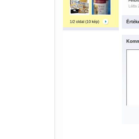
Feltöl
Látta 
Érték
1/2 oldal (10 kép)
Komm