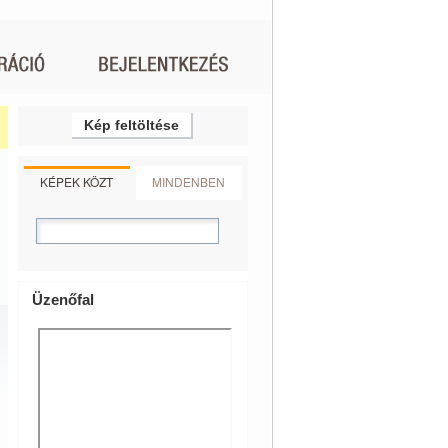
Kép feltöltése
KÉPEK KÖZT
MINDENBEN
Üzenőfal