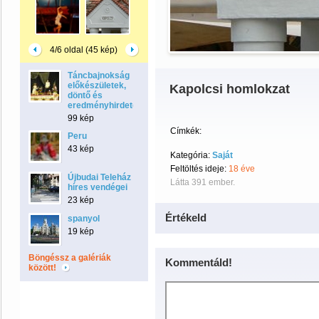
4/6 oldal (45 kép)
Táncbajnokság
előkészületek,
Kapolcsi homlokzat
döntő és
eredményhirdetés
99 kép
Címkék:
Peru
43 kép
Kategória:
Saját
Feltöltés ideje:
18 éve
Újbudai Teleház
Látta 391 ember.
híres vendégei
23 kép
Értékeld
spanyol
19 kép
Böngéssz a galériák
Kommentáld!
között!