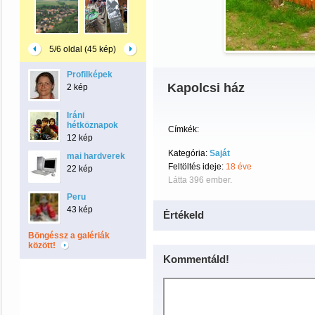
5/6 oldal (45 kép)
Profilképek
Kapolcsi ház
2 kép
Iráni
hétköznapok
Címkék:
12 kép
Kategória:
Saját
mai hardverek
Feltöltés ideje:
18 éve
22 kép
Látta 396 ember.
Peru
43 kép
Értékeld
Böngéssz a galériák
között!
Kommentáld!