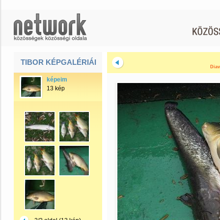
TIBOR KÉPGALÉRIÁI
Diav
képeim
13 kép