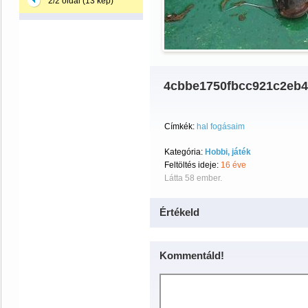
2/2 oldal (13 kép)
4cbbe1750fbcc921c2eb
Címkék:
hal fogásaim
Kategória:
Hobbi, játék
Feltöltés ideje:
16 éve
Látta 58 ember.
Értékeld
Kommentáld!