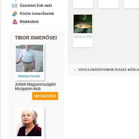
Üzenetet írok neki
Közös ismerőseink
Blokkolom
3d2dc7d499e0883861ad1f9310d60516785
TIBOR ISMERŐSEI
VISSZA FRANYOTIBOR ÖSSZES KÉPG
Makkai István
Jobbik Magyarországért
Mozgalom klub