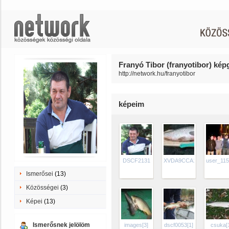
Franyó Tibor (franyotibor) képg
http://network.hu/franyotibor
képeim
DSCF2131
XVDA9CCA1516SXCAG
user_11
Ismerősei
(13)
Közösségei
(3)
Képei
(13)
Ismerősnek jelölöm
images[3]
dscf0053[1]
csuka[