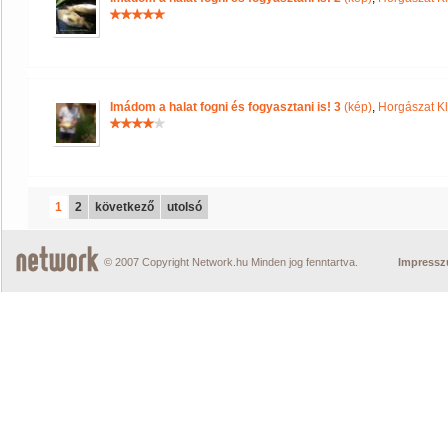
Imádom a halat fogni és fogyasztani is! 3
(kép)
,
Horgászat K
1
2
következő
utolsó
© 2007 Copyright Network.hu Minden jog fenntartva.
Impress