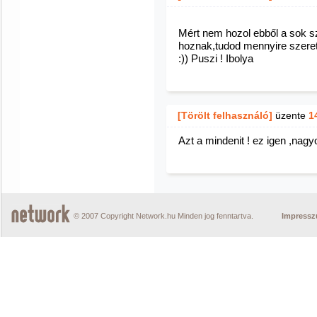
Mért nem hozol ebből a sok sz
hoznak,tudod mennyire szeretj
:)) Puszi ! Ibolya
[Törölt felhasználó]
üzente
1
Azt a mindenit ! ez igen ,nagy
© 2007 Copyright Network.hu Minden jog fenntartva.
Impress