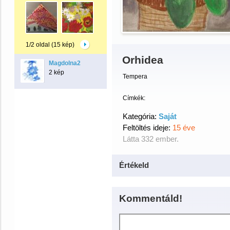
1/2 oldal (15 kép)
Orhidea
Magdolna2
2 kép
Tempera
Címkék:
Kategória:
Saját
Feltöltés ideje:
15 éve
Látta 332 ember.
Értékeld
Kommentáld!