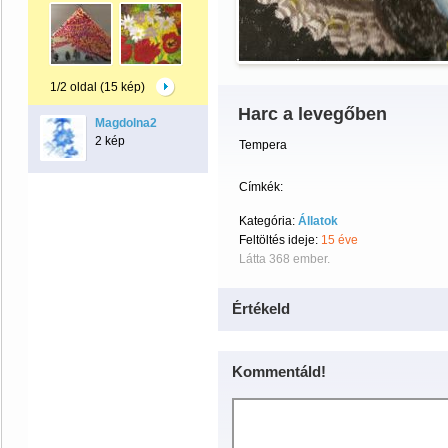
1/2 oldal (15 kép)
Harc a levegőben
Magdolna2
2 kép
Tempera
Címkék:
Kategória:
Állatok
Feltöltés ideje:
15 éve
Látta 368 ember.
Értékeld
Kommentáld!