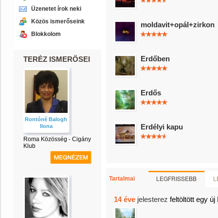
Üzenetet írok neki
Közös ismerőseink
moldavit+opál+zirkon
Blokkolom
Erdőben
TERÉZ ISMERŐSEI
Erdős
Rontóné Balogh
Erdélyi kapu
Ilona
Roma Közösség - Cigány
Klub
LEGFRISSEBB
L
Tartalmai
14 éve
jelesterez
feltöltött egy új