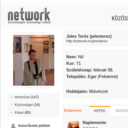
Jeles Teréz (jelesterez)
http://network.hu/jelesterez
Nem:
Nő
Kor:
71
Születésnap:
február 08.
Település:
Eger (Felnémet)
Hobbijaim:
Művészet
Ismerősei
(147)
Közösségei
(16)
KÉPEK
VIDEÓK
Kedvencei
Képei
(85)
Naplemente
Ismerősnek jelölöm