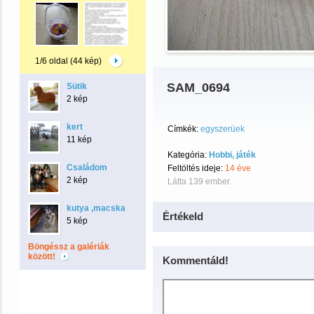
1/6 oldal (44 kép)
SAM_0694
Sütik
2 kép
kert
Címkék:
egyszerüek
11 kép
Kategória:
Hobbi, játék
Családom
Feltöltés ideje:
14 éve
2 kép
Látta 139 ember.
kutya ,macska
Értékeld
5 kép
Böngéssz a galériák
között!
Kommentáld!