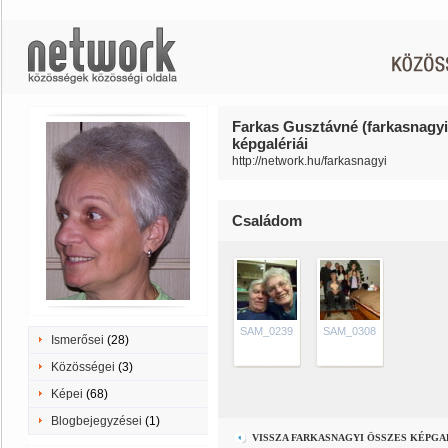
Farkas Gusztávné (farkasnagyi
képgalériái
http://network.hu/farkasnagyi
Családom
SAM_0239
SAM_0308
Ismerősei
(28)
Közösségei
(3)
Képei
(68)
Blogbejegyzései
(1)
VISSZA FARKASNAGYI ÖSSZES KÉPG