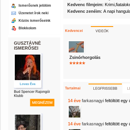
Kedvenc filmjeim:
Krimi,fiatalo
Ismerősnek jelölöm
Kedvenc zenéim:
A napi hangula
Üzenetet írok neki
Közös ismerőseink
Blokkolom
VIDEÓK
Kedvencei
GUSZTÁVNÉ
ISMERŐSEI
Zsinórhorgolás
Lovas Éva
LEGFRISSEBB
L
Tartalmai
Bud Spencer Rajongói
Klubb
14 éve
farkasnagyi
feltöltött egy 
14 éve
farkasnagyi
feltöltött egy 