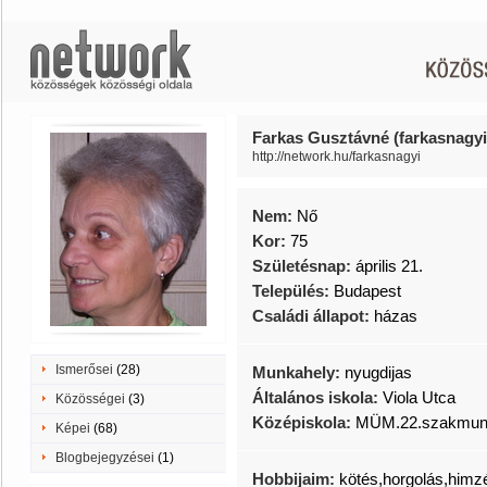
Farkas Gusztávné (farkasnagyi
http://network.hu/farkasnagyi
Nem:
Nő
Kor:
75
Születésnap:
április 21.
Település:
Budapest
Családi állapot:
házas
Ismerősei
(28)
Munkahely:
nyugdijas
Általános iskola:
Viola Utca
Közösségei
(3)
Középiskola:
MÜM.22.szakmun
Képei
(68)
Blogbejegyzései
(1)
Hobbijaim:
kötés,horgolás,himzé