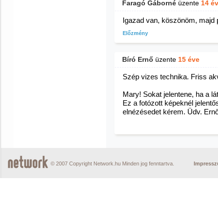
Faragó Gáborné
üzente
14 é
Igazad van, köszönöm, majd
Előzmény
Bíró Ernő
üzente
15 éve
Szép vizes technika. Friss akv
Mary! Sokat jelentene, ha a lá
Ez a fotózott képeknél jelentő
elnézésedet kérem. Üdv. Ern
© 2007 Copyright Network.hu Minden jog fenntartva.
Impress