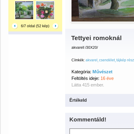
6/7 oldal (52 kép)
Tettyei romoknál
akvarell /30X20/
Címkék:
akvarel
csendélet
tájkép rész
Kategória:
Művészet
Feltöltés ideje:
16 éve
Látta 415 ember.
Értékeld
Kommentáld!