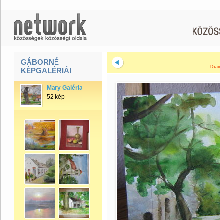
GÁBORNÉ
Diav
KÉPGALÉRIÁI
Mary Galéria
52 kép