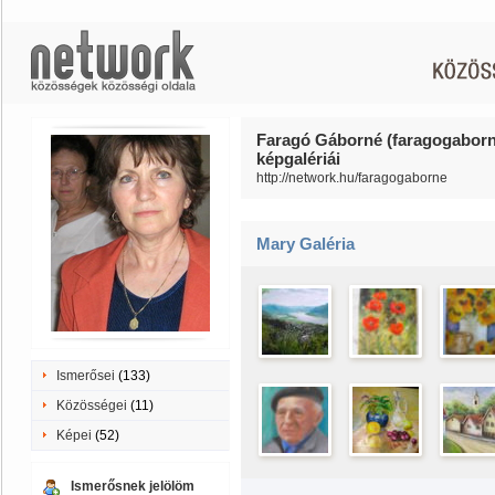
Faragó Gáborné (faragogaborn
képgalériái
http://network.hu/faragogaborne
Mary Galéria
Ismerősei
(133)
Közösségei
(11)
Képei
(52)
Ismerősnek jelölöm