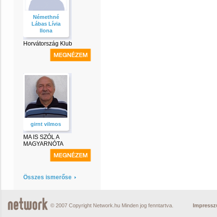
Némethné
Lábas Lívia
Ilona
Horvátország Klub
girnt vilmos
MA IS SZÓL A
MAGYARNÓTA
Összes ismerőse
© 2007 Copyright Network.hu Minden jog fenntartva.
Impress