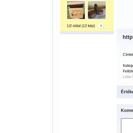
1/2 oldal (12 kép)
http
Címké
Kateg
Feltöl
Látta 
Érték
Komm