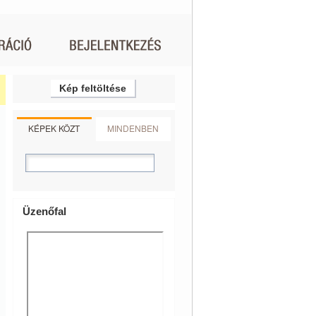
Kép feltöltése
KÉPEK KÖZT
MINDENBEN
Üzenőfal