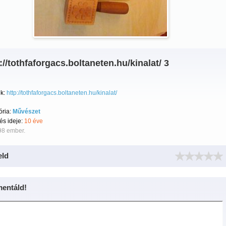
://tothfaforgacs.boltaneten.hu/kinalat/ 3
k:
http://tothfaforgacs.boltaneten.hu/kinalat/
ória:
Művészet
tés ideje:
10 éve
98 ember.
eld
entáld!