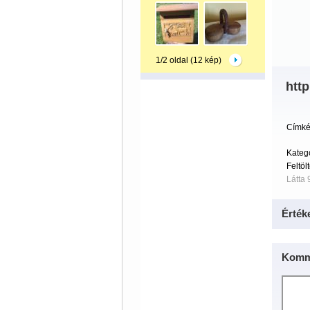
1/2 oldal (12 kép)
http
Címké
Kateg
Feltöl
Látta 
Érték
Komm