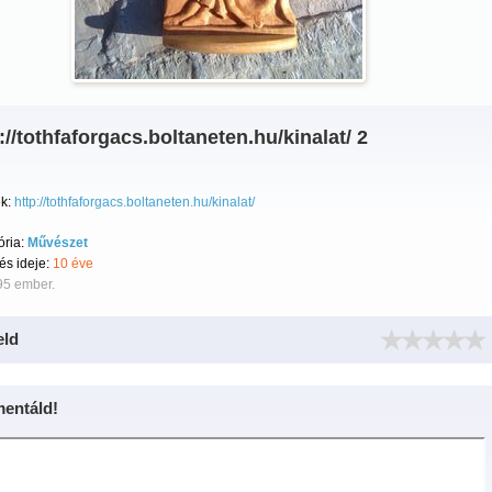
://tothfaforgacs.boltaneten.hu/kinalat/ 2
k:
http://tothfaforgacs.boltaneten.hu/kinalat/
ória:
Művészet
tés ideje:
10 éve
95 ember.
eld
entáld!