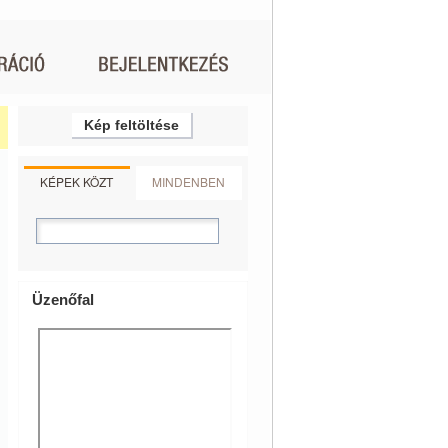
Kép feltöltése
KÉPEK KÖZT
MINDENBEN
Üzenőfal