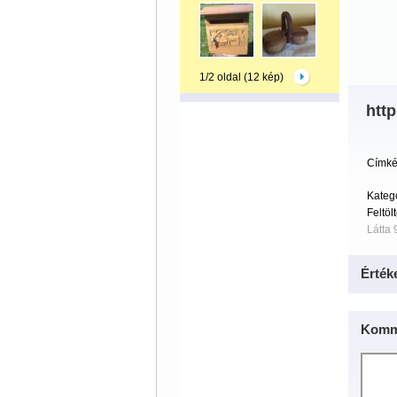
1/2 oldal (12 kép)
http
Címké
Kateg
Feltöl
Látta 
Érték
Komm