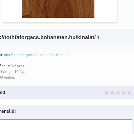
://tothfaforgacs.boltaneten.hu/kinalat/ 1
k:
http://tothfaforgacs.boltaneten.hu/kinalat/
ória:
Művészet
tés ideje:
10 éve
98 ember.
eld
entáld!