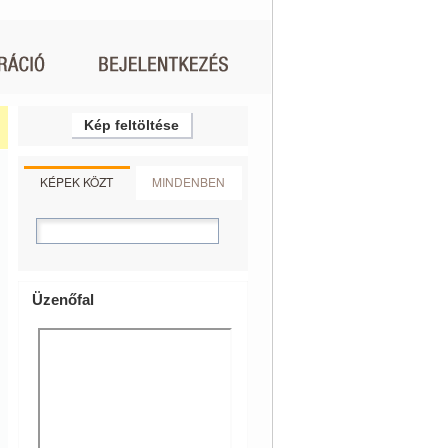
Kép feltöltése
KÉPEK KÖZT
MINDENBEN
Üzenőfal