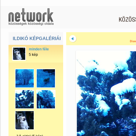
ILDIKÓ KÉPGALÉRIÁI
Diav
minden féle
5 kép