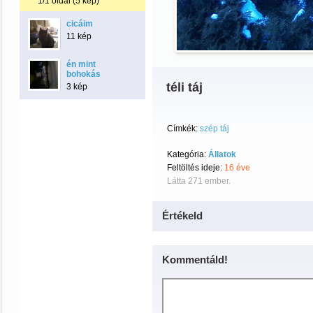
1/1 oldal (5 kép)
cicáim
11 kép
én mint
bohokás
téli táj
3 kép
Címkék:
szép táj
Kategória:
Állatok
Feltöltés ideje:
16 éve
Látta 271 ember.
Értékeld
Kommentáld!