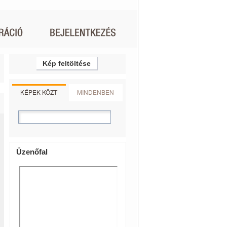
Kép feltöltése
KÉPEK KÖZT
MINDENBEN
Üzenőfal