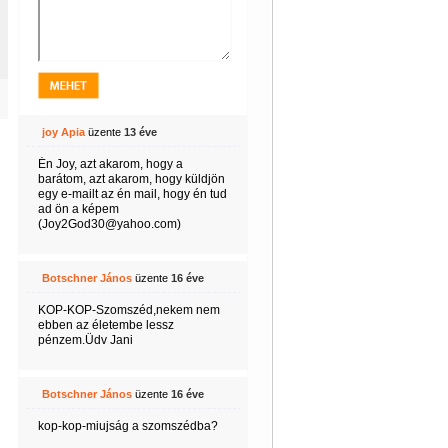
joy Apia
üzente
13 éve
Én Joy, azt akarom, hogy a
barátom, azt akarom, hogy küldjön
egy e-mailt az én mail, hogy én tud
ad ön a képem
(Joy2God30@yahoo.com)
Botschner János
üzente
16 éve
KOP-KOP-Szomszéd,nekem nem
ebben az életembe lessz
pénzem.Üdv Jani
Botschner János
üzente
16 éve
kop-kop-miujság a szomszédba?