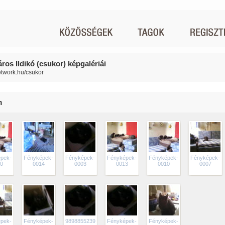
ros Ildikó (csukor) képgalériái
network.hu/csukor
m
pek-
Fényképek-
Fényképek-
Fényképek-
Fényképek-
Fényképek-
0
0014
0003
0013
0010
0007
pek-
Fényképek-
9898855239_Fényképek-
Fényképek-
Fényképek-