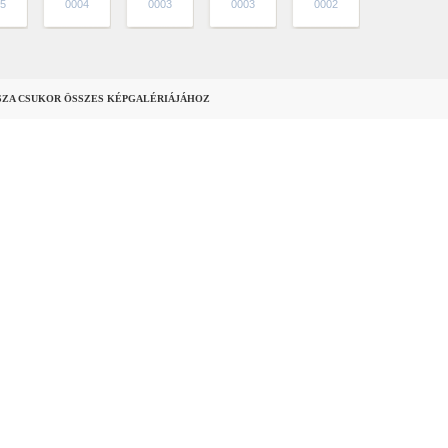
5
0004
0003
0003
0002
SZA CSUKOR ÖSSZES KÉPGALÉRIÁJÁHOZ