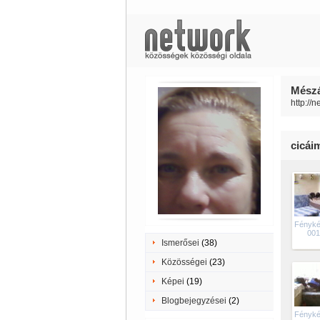
Mészá
http://
cicái
Fényké
001
Ismerősei
(38)
Közösségei
(23)
Képei
(19)
Blogbejegyzései
(2)
Fényké