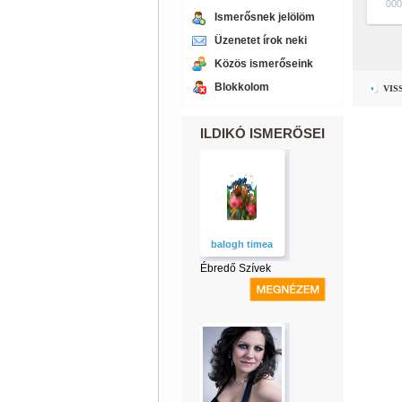
000
Ismerősnek jelölöm
Üzenetet írok neki
Közös ismerőseink
Blokkolom
VIS
ILDIKÓ ISMERŐSEI
balogh timea
Ébredő Szívek