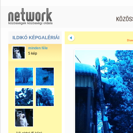
ILDIKÓ KÉPGALÉRIÁI
Diav
minden féle
5 kép