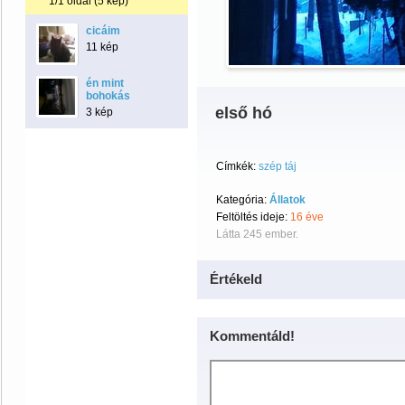
1/1 oldal (5 kép)
cicáim
11 kép
én mint
bohokás
első hó
3 kép
Címkék:
szép táj
Kategória:
Állatok
Feltöltés ideje:
16 éve
Látta 245 ember.
Értékeld
Kommentáld!