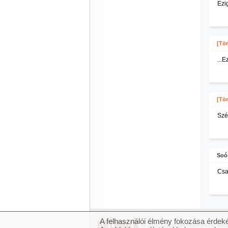
Ezi
[Tör
...E
[Tör
Szé
Soó
Csab
A felhasználói élmény fokozása érdeké
© 2007 Copyright Network.hu Minde