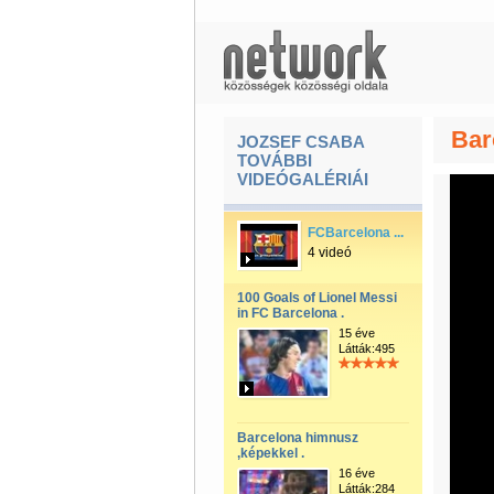
Bar
JOZSEF CSABA
TOVÁBBI
VIDEÓGALÉRIÁI
FCBarcelona ...
4 videó
100 Goals of Lionel Messi
in FC Barcelona .
15 éve
Látták:495
Barcelona himnusz
,képekkel .
16 éve
Látták:284