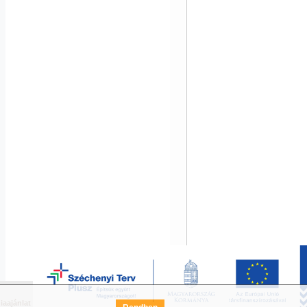
iaajánlat
Széchenyi Terv Pályázat
FAQ