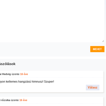
szólások
ai Hedvig
üzente
16 éve
yon kellemes hangzású himnusz! Szuper!
Válasz
 rózsika
üzente
16 éve