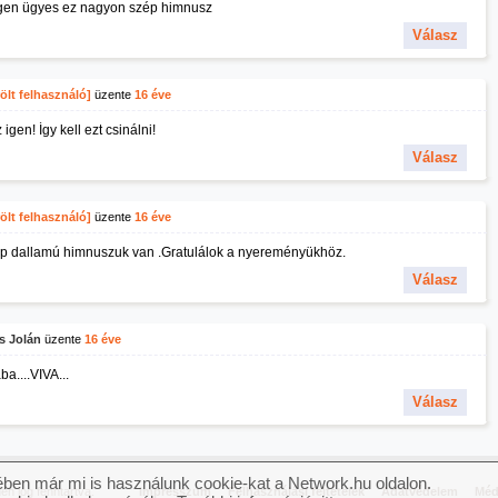
gen ügyes ez nagyon szép himnusz
Válasz
ölt felhasználó]
üzente
16 éve
z igen! Így kell ezt csinálni!
Válasz
ölt felhasználó]
üzente
16 éve
p dallamú himnuszuk van .Gratulálok a nyereményükhöz.
Válasz
s Jolán
üzente
16 éve
a....VIVA...
Válasz
ben már mi is használunk cookie-kat a Network.hu oldalon.
n jog fenntartva.
Impresszum
Felhasználási feltételek
Adatvédelem
Méd