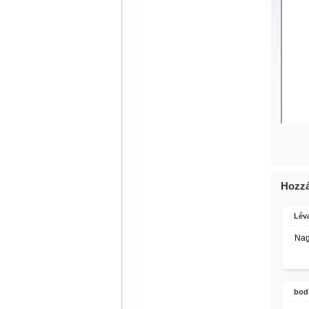
Hozzá
Lév
Nag
bodi