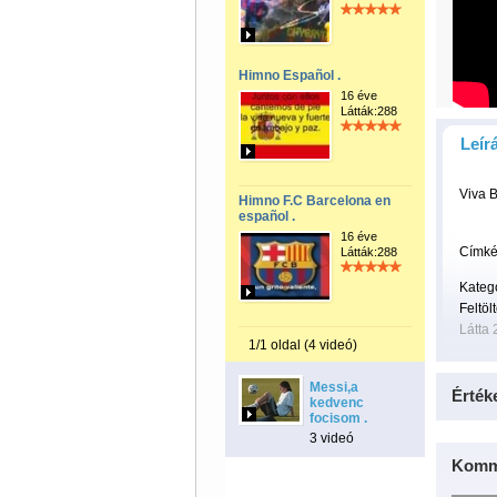
Himno Español .
16 éve
Látták:288
Leír
Viva B
Himno F.C Barcelona en
español .
16 éve
Címké
Látták:288
Kateg
Feltöl
Látta 
1/1 oldal (4 videó)
Messi,a
Érték
kedvenc
focisom .
3 videó
Komm