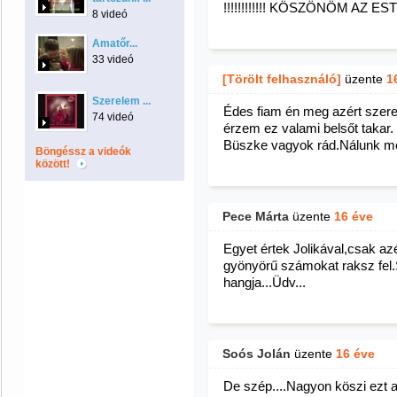
!!!!!!!!!!!! KÖSZÖNÖM AZ ESTÉ
8 videó
Amatőr...
33 videó
[Törölt felhasználó]
üzente
1
Szerelem ...
Édes fiam én meg azért szere
74 videó
érzem ez valami belsőt takar.
Büszke vagyok rád.Nálunk me
Böngéssz a videók
között!
Pece Márta
üzente
16 éve
Egyet értek Jolikával,csak az
gyönyörű számokat raksz fel
hangja...Üdv...
Soós Jolán
üzente
16 éve
De szép....Nagyon köszi ezt a