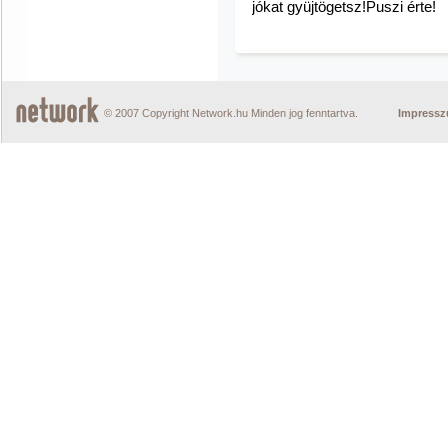
jókat gyüjtögetsz!Puszi érte!
© 2007 Copyright Network.hu Minden jog fenntartva.
Impress