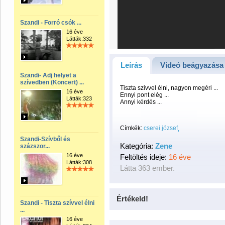
Szandi - Forró csók ...
16 éve
Látták:332
Leírás
Videó beágyazása
Szandi- Adj helyet a
szívedben (Koncert) ...
Tiszta szivvel élni, nagyon megéri ...
16 éve
Ennyi pont elég ...
Látták:323
Annyi kérdés ...
Címkék:
cserei józsef
Szandi-Szívből és
Kategória:
Zene
százszor...
16 éve
Feltöltés ideje:
16 éve
Látták:308
Látta 363 ember.
Értékeld!
Szandi - Tiszta szívvel élni
...
16 éve