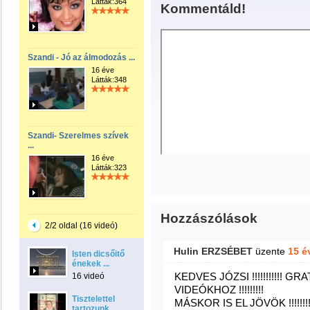
Látták:364
Kommentáld!
Szandi - Jó az álmodozás ...
16 éve
Látták:348
Szandi- Szerelmes szívek
...
16 éve
Látták:323
Hozzászólások
2/2 oldal (16 videó)
Hulin ERZSÉBET
üzente
15 é
Isten dicsőitő
énekek ...
KEDVES JÓZSI !!!!!!!!!!! GRA
16 videó
VIDEÓKHOZ !!!!!!!!!
Tisztelettel
MÁSKOR IS EL JÖVÖK !!!!!!
tartozunk ...