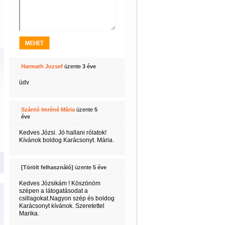
Harmath Jozsef
üzente
3 éve
üdv
Szántó Imréné Mária
üzente
5
éve
Kedves Józsi. Jó hallani rólatok!
Kívánok boldog Karácsonyt. Mária.
[Törölt felhasználó]
üzente
5 éve
Kedves Józsikám ! Köszönöm
szépen a látogatásodat a
csillagokat.Nagyon szép és boldog
Karácsonyt kívánok. Szeretettel
Marika.