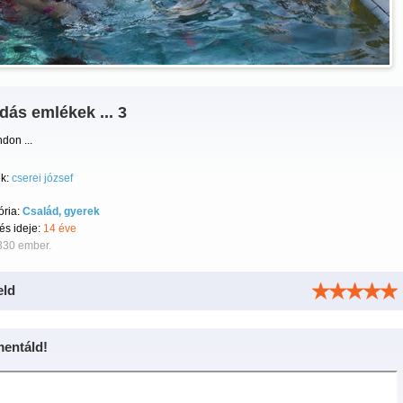
ás emlékek ... 3
ndon ...
k:
cserei józsef
ória:
Család, gyerek
tés ideje:
14 éve
330 ember.
eld
entáld!