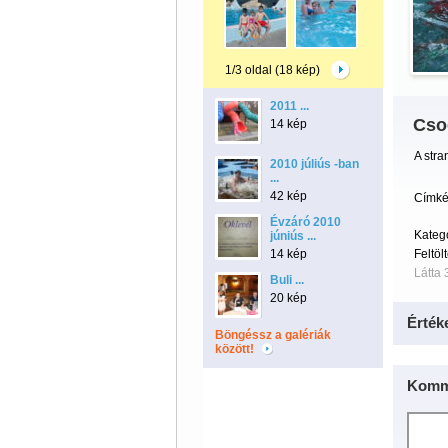
1/3 oldal (18 kép)
2011 ...
Csod
14 kép
A stra
2010 júliús -ban
...
42 kép
Címké
Évzáró 2010
Kateg
júniús ...
14 kép
Feltöl
Látta 
Buli ...
20 kép
Érték
Böngéssz a galériák
között!
Komm