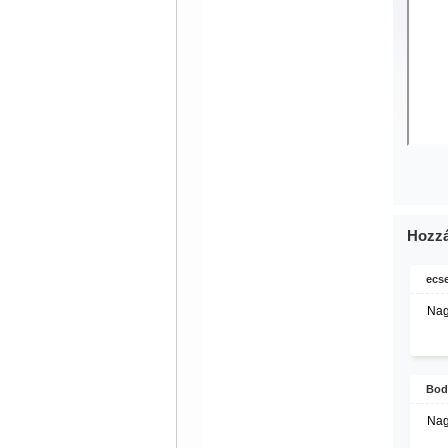
Hozzá
ecse
Nagy
Bod
Nag