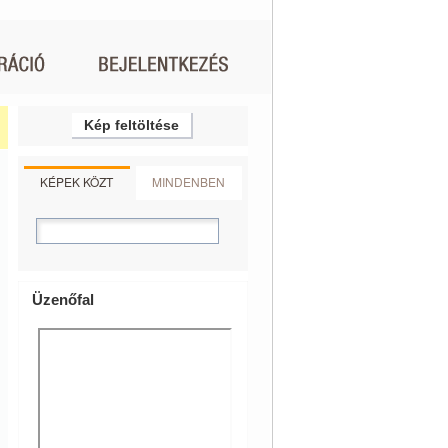
Kép feltöltése
KÉPEK KÖZT
MINDENBEN
Üzenőfal