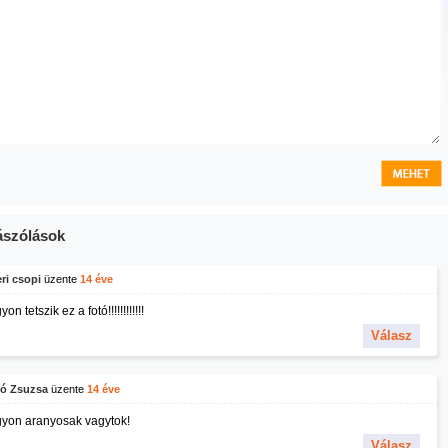
szólások
ri csopi
üzente
14 éve
on tetszik ez a fotó!!!!!!!!!!!!
Válasz
ó Zsuzsa
üzente
14 éve
yon aranyosak vagytok!
Válasz