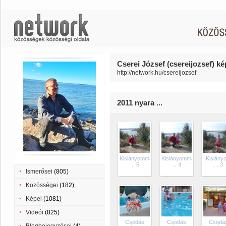
Cserei József (csereijozsef) ké
http://network.hu/csereijozsef
2011 nyara ...
Kislányommal
Kislányommal
Kislány
... 5
... 4
... 3
Ismerősei
(805)
Közösségei
(182)
Képei
(1081)
Videói
(825)
Csodás
Csodás
Csodá