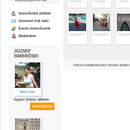
Blogbejegyzései
(4)
emlékek ...
emlékek ...
emlék .
2
1
Ismerősnek jelölöm
Üzenetet írok neki
Közös ismerőseink
Nyaralás 6
Nyaralás 5
Nyaralá
Blokkolom
JÓZSEF
ISMERŐSEI
VISSZA CSEREIJOZSEF ÖSSZES KÉPG
Maior Edit
Ingyen Online Játékok