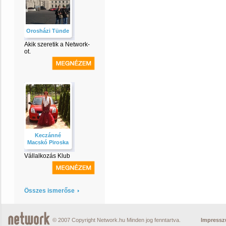
Orosházi Tünde
Akik szeretik a Network-
ot.
Keczánné
Macskó Piroska
Vállalkozás Klub
Összes ismerőse
© 2007 Copyright Network.hu Minden jog fenntartva.
Impress