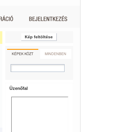
Kép feltöltése
KÉPEK KÖZT
MINDENBEN
Üzenőfal