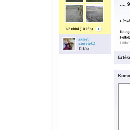
.... 9
Címké
1/2 oldal (10 kép)
Kateg
Feltöl
akiket
Látta 
szeretek:)
11 kép
Érték
Komm