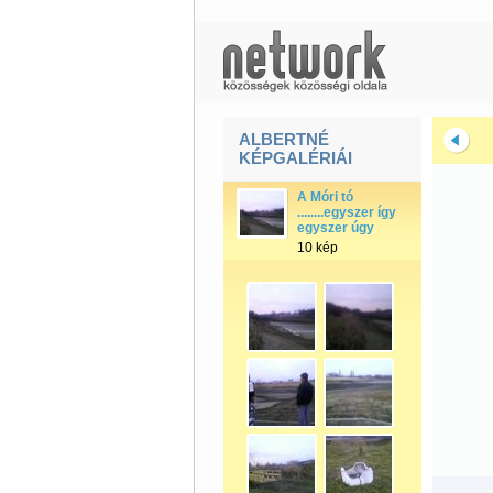
ALBERTNÉ
KÉPGALÉRIÁI
A Móri tó
........egyszer így
egyszer úgy
10 kép