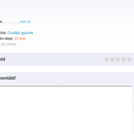
k:
................
móri tó
ória:
Család, gyerek
tés ideje:
16 éve
130 ember.
eld
entáld!