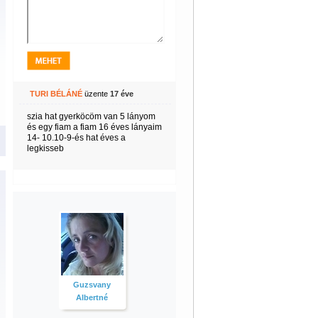
TURI BÉLÁNÉ
üzente
17 éve
szia hat gyerköcöm van 5 lányom
és egy fiam a fiam 16 éves lányaim
14- 10.10-9-és hat éves a
legkisseb
Guzsvany
Albertné