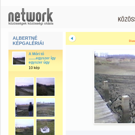
ALBERTNÉ
Diav
KÉPGALÉRIÁI
A Móri tó
........egyszer így
egyszer úgy
10 kép