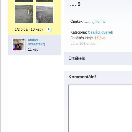
.... 5
Címkék:
..........
móri tó
1/2 oldal (10 kép)
Kategória:
Család, gyerek
Feltöltés ideje:
16 éve
akiket
Látta 108 ember.
szeretek:)
11 kép
Értékeld
Kommentáld!