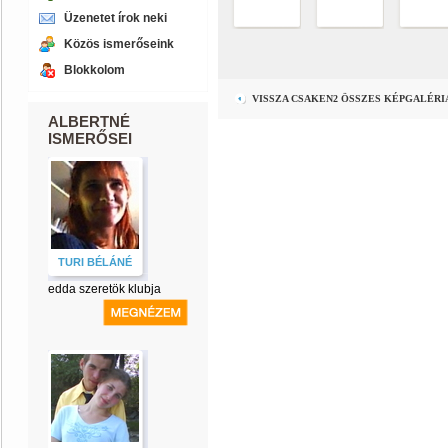
Üzenetet írok neki
Közös ismerőseink
Blokkolom
VISSZA CSAKEN2 ÖSSZES KÉPGALÉR
ALBERTNÉ
ISMERŐSEI
TURI BÉLÁNÉ
edda szeretök klubja