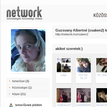
Guzsvany Albertné (csaken2) k
http://network.hu/csaken2
akiket szeretek:)
page
P27-04-
SP_A00
10_13
Ismerősei
(3)
Közösségei
(1)
Képei
(21)
Ismerősnek jelölöm
7a08b4ec8739e1231c05ae67139c00c23016
6ebb6f0fb981f0b2e943cec
Ramié-0