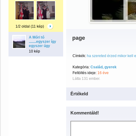
1/2 oldal (11 kép)
page
A Móri tó
........egyszer így
egyszer úgy
10 kép
Címkék:
ha szereted érzed mikor kell e
Kategória:
Család, gyerek
Feltöltés ideje:
16 éve
Látta 131 ember.
Értékeld
Kommentáld!