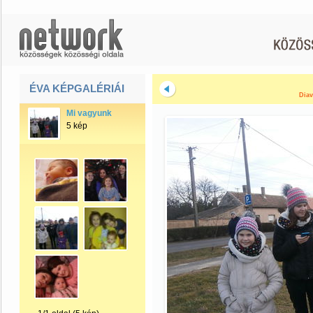
ÉVA KÉPGALÉRIÁI
Diav
Mi vagyunk
5 kép