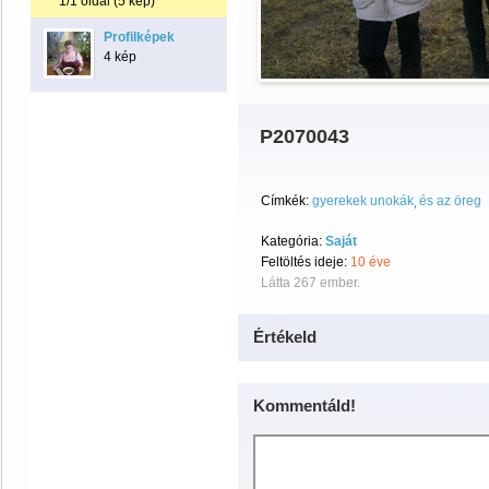
1/1 oldal (5 kép)
Profilképek
4 kép
P2070043
Címkék:
gyerekek unokák
és az öreg
Kategória:
Saját
Feltöltés ideje:
10 éve
Látta 267 ember.
Értékeld
Kommentáld!