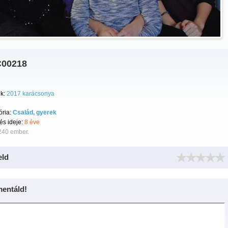
00218
k:
2017 karácsonya
ória:
Család, gyerek
tés ideje:
8 éve
240 ember.
eld
entáld!