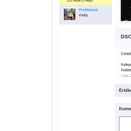
1/1 oldal (5 kép)
Profilképek
4 kép
DSC
Címké
Kateg
Feltöl
Látta 
Érték
Komm