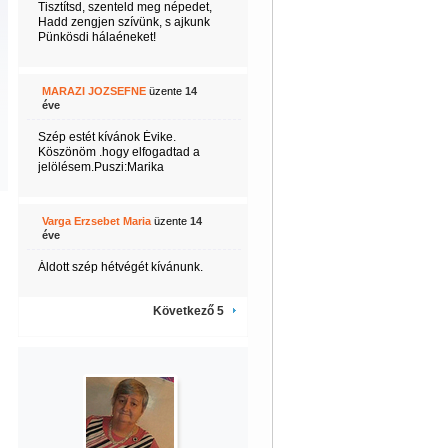
Tisztítsd, szenteld meg népedet,
Hadd zengjen szívünk, s ajkunk
Pünkösdi hálaéneket!
MARAZI JOZSEFNE
üzente
14
éve
Szép estét kívánok Évike.
Köszönöm .hogy elfogadtad a
jelölésem.Puszi:Marika
Varga Erzsebet Maria
üzente
14
éve
Áldott szép hétvégét kívánunk.
Következő 5