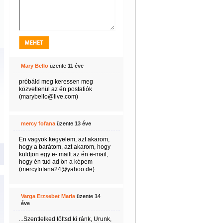
Mary Bello
üzente
11 éve
próbáld meg keressen meg
közvetlenül az én postafiók
(marybello@live.com)
mercy fofana
üzente
13 éve
Én vagyok kegyelem, azt akarom,
hogy a barátom, azt akarom, hogy
küldjön egy e- mailt az én e-mail,
hogy én tud ad ön a képem
(mercyfofana24@yahoo.de)
Varga Erzsebet Maria
üzente
14
éve
...Szentlelked töltsd ki ránk, Urunk,