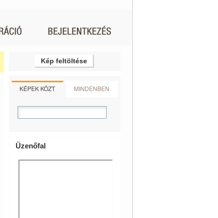
Kép feltöltése
KÉPEK KÖZT
MINDENBEN
Üzenőfal