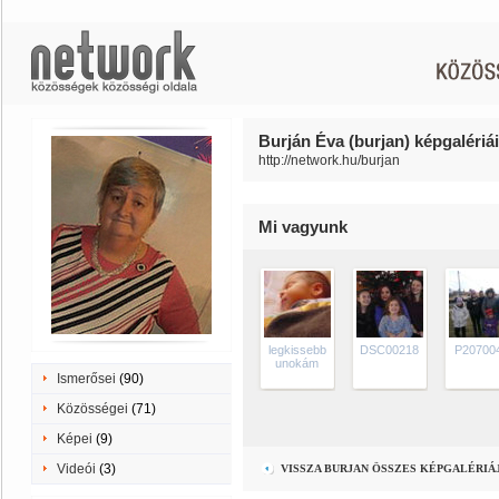
Burján Éva (burjan) képgalériái
http://network.hu/burjan
Mi vagyunk
legkissebb
DSC00218
P20700
unokám
Ismerősei
(90)
Közösségei
(71)
Képei
(9)
Videói
(3)
VISSZA BURJAN ÖSSZES KÉPGALÉRIÁ