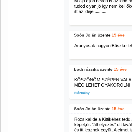
M ajd eljön neked is az időd 
tudod olyan jó így nem kell ők
itt az ideje ...........
Soós Jolán
üzente
15 éve
Aranyosak nagyon!Büszke lehe
bodi rózsika
üzente
15 éve
KÖSZÖNÖM SZÉPEN VALAH
MÉG LEHET GYAKOROLNI 
Előzmény
Soós Jolán
üzente
15 éve
Rózsika!Ide a Kittikéhez tedd 
képet,és "áthelyezés" ott kivál
és itt lesznek együtt.A címet