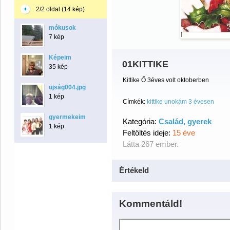
2/2 oldal (14 kép)
mókusok
7 kép
Képeim
01KITTIKE
35 kép
Kittike Ő 3éves volt oktoberben
ujság004.jpg
1 kép
Címkék:
kittike unokám 3 évesen
gyermekeim
Kategória:
Család, gyerek
1 kép
Feltöltés ideje:
15 éve
Látta 267 ember.
Értékeld
Kommentáld!