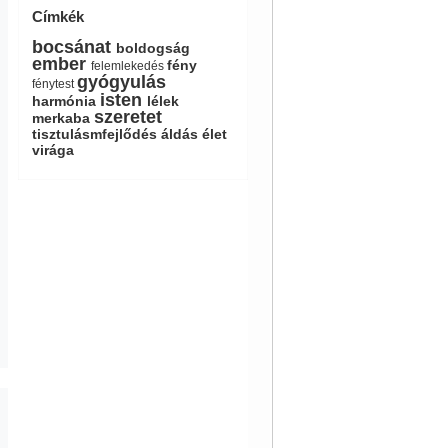
Címkék
bocsánat
boldogság
ember
fény
felemlekedés
gyógyulás
fénytest
isten
harmónia
lélek
szeretet
merkaba
tisztulásmfejlődés
áldás
élet
virága