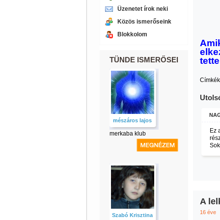
Üzenetet írok neki
Közös ismerőseink
Blokkolom
Amik
elke
TÜNDE ISMERŐSEI
tett
Címkék
Utols
NAG
mészáros lajos
Ez 
merkaba klub
rés
Sok
A lel
16 éve
Szabó Krisztina