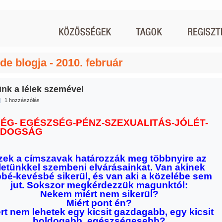
de blogja - 2010. február
ünk a lélek szemével
|
1 hozzászólás
ÉG- EGÉSZSÉG-PÉNZ-SZEXUALITÁS-JÓLÉT-
LDOGSÁG
zek a címszavak határozzák meg többnyire az
letünkkel szembeni elvárásainkat. Van akinek
bbé-kevésbé sikerül, és van aki a közelébe sem
jut. Sokszor megkérdezzük magunktól:
Nekem miért nem sikerül?
Miért pont én?
rt nem lehetek egy kicsit gazdagabb, egy kicsit
boldogabb, egészségesebb?