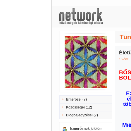
Tün
Élet
16 éve
BŐS
BO
E
é
Ismerősei
(7)
tö
Közösségei
(12)
Blogbejegyzései
(7)
Mié
Ismerősnek jelölöm