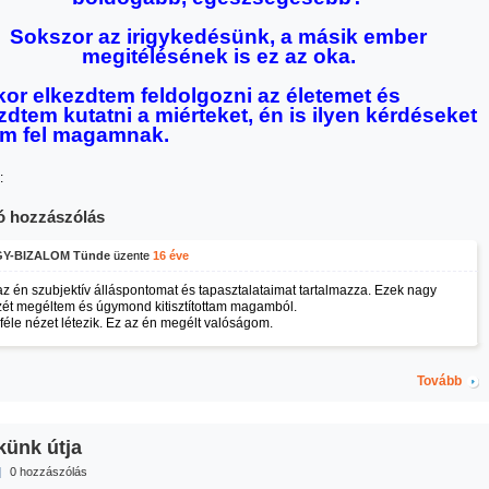
Sokszor az irigykedésünk, a másik ember
megitélésének is ez az oka.
or elkezdtem feldolgozni az életemet és
zdtem kutatni a miérteket, én is ilyen kérdéseket
em fel magamnak.
:
ó hozzászólás
Y-BIZALOM Tünde
üzente
16 éve
az én szubjektív álláspontomat és tapasztalataimat tartalmazza. Ezek nagy
zét megéltem és úgymond kitisztítottam magamból.
féle nézet létezik. Ez az én megélt valóságom.
Tovább
künk útja
|
0 hozzászólás