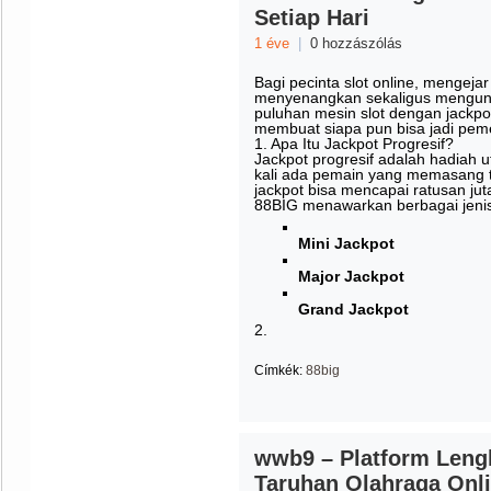
Setiap Hari
1 éve
|
0 hozzászólás
Bagi pecinta slot online, mengeja
menyenangkan sekaligus mengu
puluhan mesin slot dengan jackpot
membuat siapa pun bisa jadi pem
1. Apa Itu Jackpot Progresif?
Jackpot progresif adalah hadiah u
kali ada pemain yang memasang
jackpot bisa mencapai ratusan jut
88BIG menawarkan berbagai jenis
Mini Jackpot
Major Jackpot
Grand Jackpot
2.
Címkék:
88big
wwb9 – Platform Lengk
Taruhan Olahraga Onl