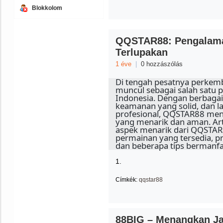
Blokkolom
QQSTAR88: Pengalaman
Terlupakan
1 éve
|
0 hozzászólás
Di tengah pesatnya perkem
muncul sebagai salah satu p
Indonesia. Dengan berbagai
keamanan yang solid, dan 
profesional, QQSTAR88 me
yang menarik dan aman. Art
aspek menarik dari QQSTAR8
permainan yang tersedia, p
dan beberapa tips bermanfa
1.
Címkék:
qqstar88
88BIG – Menangkan Ja