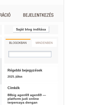
Saját blog indítása
BLOGOKBAN
MINDENBEN
Régebbi bejegyzések
2025. július
Címkék
88big
agen69
agen69 —
platform judi online
terpercaya dengan